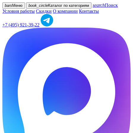
search
Поиск
bars
Меню
book_circle
Каталог
по категориям
Условия работы
Скидки
О компании
Контакты
+7 (495) 921-39-22