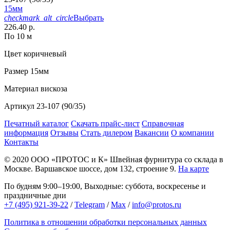
15мм
checkmark_alt_circle
Выбрать
226.40 р.
По 10 м
Цвет
коричневый
Размер
15мм
Материал
вискоза
Артикул
23-107 (90/35)
Печатный каталог
Скачать прайс-лист
Справочная
информация
Отзывы
Стать дилером
Вакансии
О компании
Контакты
© 2020
ООО «ПРОТОС и К»
Швейная фурнитура со склада в
Москве.
Варшавское шоссе, дом 132, строение 9.
На карте
По будням 9:00–19:00, Выходные: суббота, воскресенье и
праздничные дни
+7 (495) 921-39-22
/
Telegram
/
Max
/
info@protos.ru
Политика в отношении обработки персональных данных