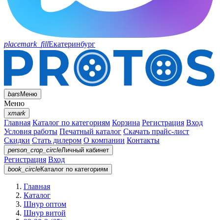
placemark_fill
Екатеринбург
bars
Меню
Меню
xmark
Главная
Каталог по категориям
Корзина
Регистрация
Вход
Условия работы
Печатный каталог
Скачать прайс-лист
Скидки
Стать дилером
О компании
Контакты
person_crop_circle
Личный кабинет
Регистрация
Вход
book_circle
Каталог
по категориям
Главная
Каталог
Шнур оптом
Шнур витой