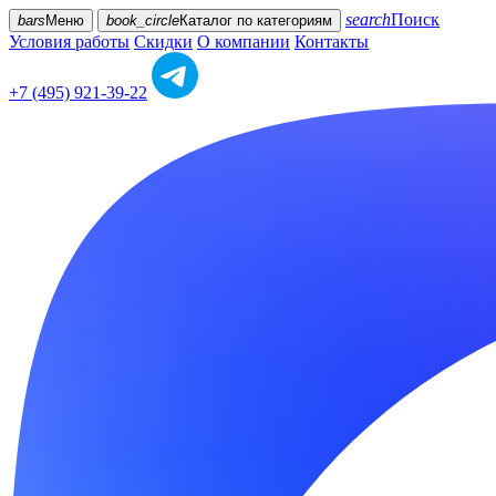
search
Поиск
bars
Меню
book_circle
Каталог
по категориям
Условия работы
Скидки
О компании
Контакты
+7 (495) 921-39-22