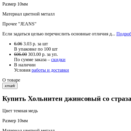
Размер
10мм
Материал
цветной металл
Прочее
"JEANS"
Если задаться целью перечислить основные отличия д...
Подроб
6.06
3.03
р.
за шт
В упаковке по
100 шт
606.00
303.00 р. за уп.
По сумме заказа –
скидки
В наличии
Условия
работы и доставки
О товаре
xmark
Купить Хольнитен джинсовый со страза
Цвет
темная медь
Размер
10мм
Материал
цветной металл