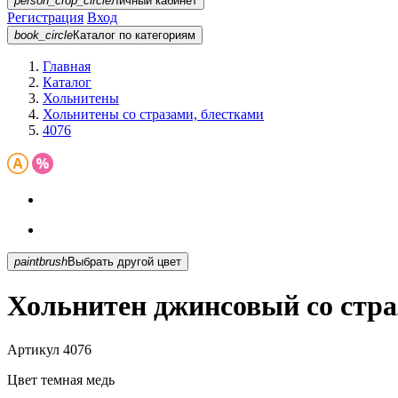
person_crop_circle
Личный кабинет
Регистрация
Вход
book_circle
Каталог
по категориям
Главная
Каталог
Хольнитены
Хольнитены со стразами, блестками
4076
paintbrush
Выбрать другой цвет
Хольнитен джинсовый со стра
Артикул
4076
Цвет
темная медь