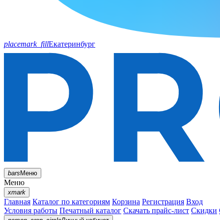
placemark_fill
Екатеринбург
bars
Меню
Меню
xmark
Главная
Каталог по категориям
Корзина
Регистрация
Вход
Условия работы
Печатный каталог
Скачать прайс-лист
Скидки