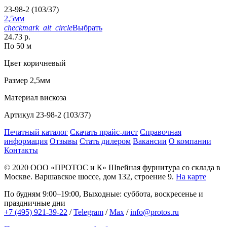
23-98-2 (103/37)
2,5мм
checkmark_alt_circle
Выбрать
24.73 р.
По 50 м
Цвет
коричневый
Размер
2,5мм
Материал
вискоза
Артикул
23-98-2 (103/37)
Печатный каталог
Скачать прайс-лист
Справочная
информация
Отзывы
Стать дилером
Вакансии
О компании
Контакты
© 2020
ООО «ПРОТОС и К»
Швейная фурнитура со склада в
Москве.
Варшавское шоссе, дом 132, строение 9.
На карте
По будням 9:00–19:00, Выходные: суббота, воскресенье и
праздничные дни
+7 (495) 921-39-22
/
Telegram
/
Max
/
info@protos.ru