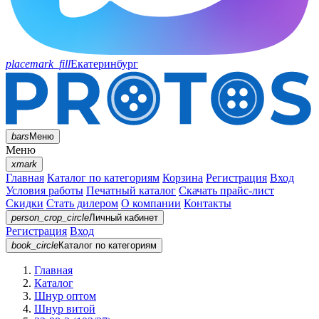
placemark_fill
Екатеринбург
bars
Меню
Меню
xmark
Главная
Каталог по категориям
Корзина
Регистрация
Вход
Условия работы
Печатный каталог
Скачать прайс-лист
Скидки
Стать дилером
О компании
Контакты
person_crop_circle
Личный кабинет
Регистрация
Вход
book_circle
Каталог
по категориям
Главная
Каталог
Шнур оптом
Шнур витой