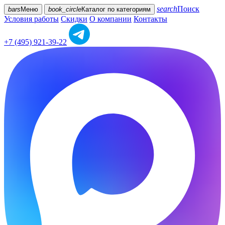
search
Поиск
bars
Меню
book_circle
Каталог
по категориям
Условия работы
Скидки
О компании
Контакты
+7 (495) 921-39-22