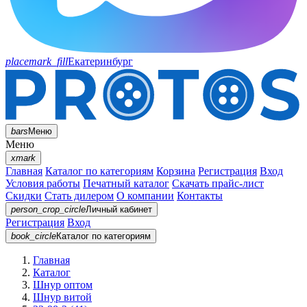
placemark_fill
Екатеринбург
bars
Меню
Меню
xmark
Главная
Каталог по категориям
Корзина
Регистрация
Вход
Условия работы
Печатный каталог
Скачать прайс-лист
Скидки
Стать дилером
О компании
Контакты
person_crop_circle
Личный кабинет
Регистрация
Вход
book_circle
Каталог
по категориям
Главная
Каталог
Шнур оптом
Шнур витой