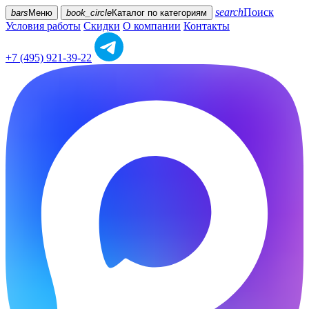
search
Поиск
bars
Меню
book_circle
Каталог
по категориям
Условия работы
Скидки
О компании
Контакты
+7 (495) 921-39-22