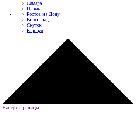
Самара
Пермь
Ростов-на-Дону
Волгоград
Якутск
Барнаул
Наверх страницы