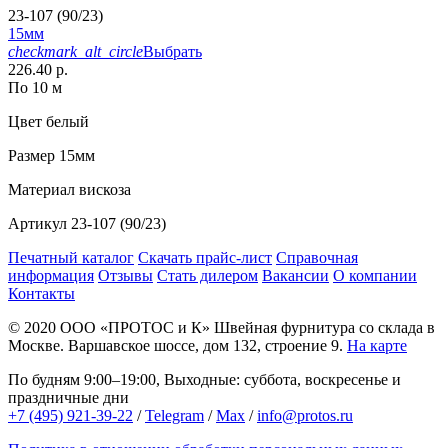
23-107 (90/23)
15мм
checkmark_alt_circle
Выбрать
226.40 р.
По 10 м
Цвет
белый
Размер
15мм
Материал
вискоза
Артикул
23-107 (90/23)
Печатный каталог
Скачать прайс-лист
Справочная
информация
Отзывы
Стать дилером
Вакансии
О компании
Контакты
© 2020
ООО «ПРОТОС и К»
Швейная фурнитура со склада в
Москве.
Варшавское шоссе, дом 132, строение 9.
На карте
По будням 9:00–19:00, Выходные: суббота, воскресенье и
праздничные дни
+7 (495) 921-39-22
/
Telegram
/
Max
/
info@protos.ru