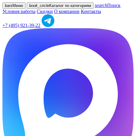
search
Поиск
bars
Меню
book_circle
Каталог
по категориям
Условия работы
Скидки
О компании
Контакты
+7 (495) 921-39-22