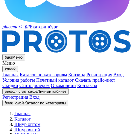
placemark_fill
Екатеринбург
bars
Меню
Меню
xmark
Главная
Каталог по категориям
Корзина
Регистрация
Вход
Условия работы
Печатный каталог
Скачать прайс-лист
Скидки
Стать дилером
О компании
Контакты
person_crop_circle
Личный кабинет
Регистрация
Вход
book_circle
Каталог
по категориям
Главная
Каталог
Шнур оптом
Шнур витой