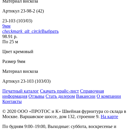
Материал
вискоза
Артикул
23-98-2 (42)
23-103 (103/03)
9мм
checkmark_alt_circle
Выбрать
98.91 р.
По 25 м
Цвет
кремовый
Размер
9мм
Материал
вискоза
Артикул
23-103 (103/03)
Печатный каталог
Скачать прайс-лист
Справочная
информация
Отзывы
Стать дилером
Вакансии
О компании
Контакты
© 2020
ООО «ПРОТОС и К»
Швейная фурнитура со склада в
Москве.
Варшавское шоссе, дом 132, строение 9.
На карте
По будням 9:00–19:00, Выходные: суббота, воскресенье и