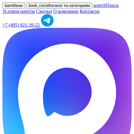
search
Поиск
bars
Меню
book_circle
Каталог
по категориям
Условия работы
Скидки
О компании
Контакты
+7 (495) 921-39-22