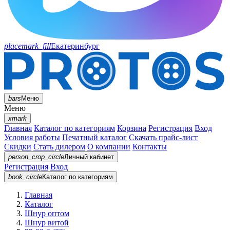
placemark_fill
Екатеринбург
bars
Меню
Меню
xmark
Главная
Каталог по категориям
Корзина
Регистрация
Вход
Условия работы
Печатный каталог
Скачать прайс-лист
Скидки
Стать дилером
О компании
Контакты
person_crop_circle
Личный кабинет
Регистрация
Вход
book_circle
Каталог
по категориям
Главная
Каталог
Шнур оптом
Шнур витой