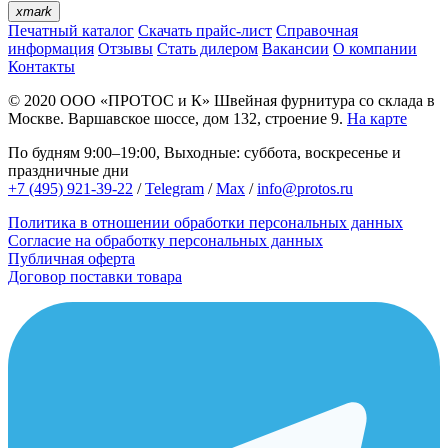
xmark
Печатный каталог
Скачать прайс-лист
Справочная
информация
Отзывы
Стать дилером
Вакансии
О компании
Контакты
© 2020
ООО «ПРОТОС и К»
Швейная фурнитура со склада в
Москве.
Варшавское шоссе, дом 132, строение 9.
На карте
По будням 9:00–19:00, Выходные: суббота, воскресенье и
праздничные дни
+7 (495) 921-39-22
/
Telegram
/
Max
/
info@protos.ru
Политика в отношении обработки персональных данных
Согласие на обработку персональных данных
Публичная оферта
Договор поставки товара