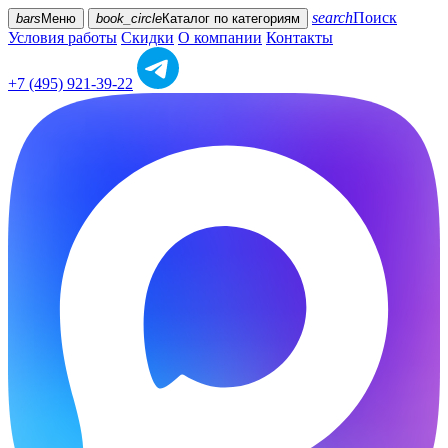
search
Поиск
bars
Меню
book_circle
Каталог
по категориям
Условия работы
Скидки
О компании
Контакты
+7 (495) 921-39-22