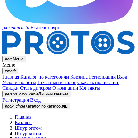
placemark_fill
Екатеринбург
bars
Меню
Меню
xmark
Главная
Каталог по категориям
Корзина
Регистрация
Вход
Условия работы
Печатный каталог
Скачать прайс-лист
Скидки
Стать дилером
О компании
Контакты
person_crop_circle
Личный кабинет
Регистрация
Вход
book_circle
Каталог
по категориям
Главная
Каталог
Шнур оптом
Шнур витой