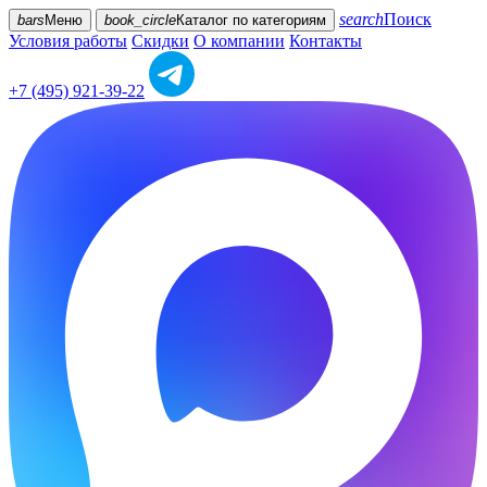
search
Поиск
bars
Меню
book_circle
Каталог
по категориям
Условия работы
Скидки
О компании
Контакты
+7 (495) 921-39-22