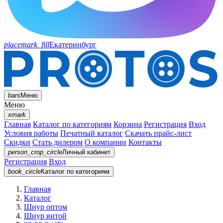
placemark_fill
Екатеринбург
bars
Меню
Меню
xmark
Главная
Каталог по категориям
Корзина
Регистрация
Вход
Условия работы
Печатный каталог
Скачать прайс-лист
Скидки
Стать дилером
О компании
Контакты
person_crop_circle
Личный кабинет
Регистрация
Вход
book_circle
Каталог
по категориям
Главная
Каталог
Шнур оптом
Шнур витой