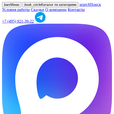
search
Поиск
bars
Меню
book_circle
Каталог
по категориям
Условия работы
Скидки
О компании
Контакты
+7 (495) 921-39-22