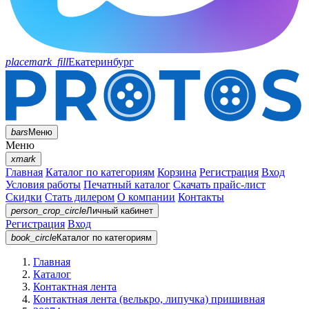
placemark_fill
Екатеринбург
bars
Меню
Меню
xmark
Главная
Каталог по категориям
Корзина
Регистрация
Вход
Условия работы
Печатный каталог
Скачать прайс-лист
Скидки
Стать дилером
О компании
Контакты
person_crop_circle
Личный кабинет
Регистрация
Вход
book_circle
Каталог
по категориям
Главная
Каталог
Контактная лента
Контактная лента (велькро, липучка) пришивная