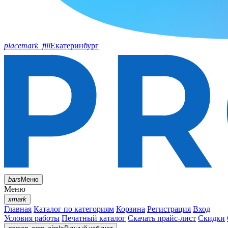
placemark_fill
Екатеринбург
bars
Меню
Меню
xmark
Главная
Каталог по категориям
Корзина
Регистрация
Вход
Условия работы
Печатный каталог
Скачать прайс-лист
Скидки