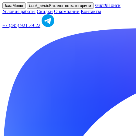
search
Поиск
bars
Меню
book_circle
Каталог
по категориям
Условия работы
Скидки
О компании
Контакты
+7 (495) 921-39-22