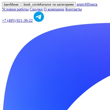
search
Поиск
bars
Меню
book_circle
Каталог
по категориям
Условия работы
Скидки
О компании
Контакты
+7 (495) 921-39-22