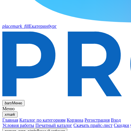
placemark_fill
Екатеринбург
bars
Меню
Меню
xmark
Главная
Каталог по категориям
Корзина
Регистрация
Вход
Условия работы
Печатный каталог
Скачать прайс-лист
Скидки