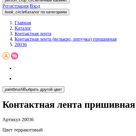
person_crop_circle
Личный кабинет
Регистрация
Вход
book_circle
Каталог
по категориям
Главная
Каталог
Контактная лента
Контактная лента (велькро, липучка) пришивная
20036
paintbrush
Выбрать другой цвет
Контактная лента пришивная
Артикул
20036
Цвет
терракотовый