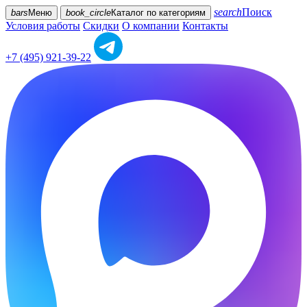
search
Поиск
bars
Меню
book_circle
Каталог
по категориям
Условия работы
Скидки
О компании
Контакты
+7 (495) 921-39-22