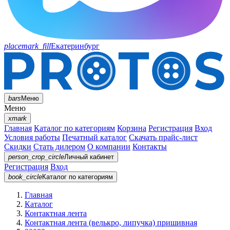
placemark_fill
Екатеринбург
bars
Меню
Меню
xmark
Главная
Каталог по категориям
Корзина
Регистрация
Вход
Условия работы
Печатный каталог
Скачать прайс-лист
Скидки
Стать дилером
О компании
Контакты
person_crop_circle
Личный кабинет
Регистрация
Вход
book_circle
Каталог
по категориям
Главная
Каталог
Контактная лента
Контактная лента (велькро, липучка) пришивная