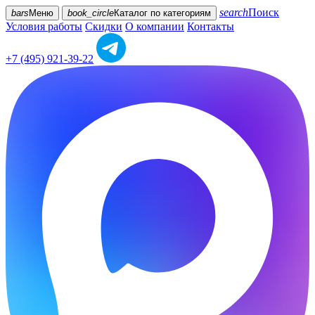
search
Поиск
bars
Меню
book_circle
Каталог
по категориям
Условия работы
Скидки
О компании
Контакты
+7 (495) 921-39-22