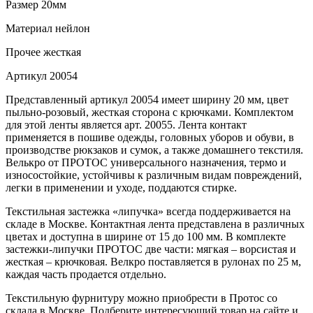
Размер
20мм
Материал
нейлон
Прочее
жесткая
Артикул
20054
Представленный артикул 20054 имеет ширину 20 мм, цвет
пыльно-розовый, жесткая сторона с крючками. Комплектом
для этой ленты является арт. 20055. Лента контакт
применяется в пошиве одежды, головных уборов и обуви, в
производстве рюкзаков и сумок, а также домашнего текстиля.
Велькро от ПРОТОС универсального назначения, термо и
износостойкие, устойчивы к различным видам повреждений,
легки в применении и уходе, поддаются стирке.
Текстильная застежка «липучка» всегда поддерживается на
складе в Москве. Контактная лента представлена в различных
цветах и доступна в ширине от 15 до 100 мм. В комплекте
застежки-липучки ПРОТОС две части: мягкая – ворсистая и
жесткая – крючковая. Велкро поставляется в рулонах по 25 м,
каждая часть продается отдельно.
Текстильную фурнитуру можно приобрести в Протос со
склада в Москве. Подберите интересующий товар на сайте и