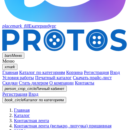
placemark_fill
Екатеринбург
bars
Меню
Меню
xmark
Главная
Каталог по категориям
Корзина
Регистрация
Вход
Условия работы
Печатный каталог
Скачать прайс-лист
Скидки
Стать дилером
О компании
Контакты
person_crop_circle
Личный кабинет
Регистрация
Вход
book_circle
Каталог
по категориям
Главная
Каталог
Контактная лента
Контактная лента (велькро, липучка) пришивная