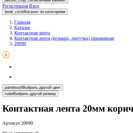
person_crop_circle
Личный кабинет
Регистрация
Вход
book_circle
Каталог
по категориям
Главная
Каталог
Контактная лента
Контактная лента (велькро, липучка) пришивная
20090
paintbrush
Выбрать другой цвет
cube
Выбрать другой размер
Контактная лента 20мм кори
Артикул
20090