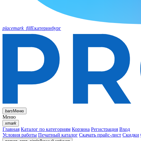
placemark_fill
Екатеринбург
bars
Меню
Меню
xmark
Главная
Каталог по категориям
Корзина
Регистрация
Вход
Условия работы
Печатный каталог
Скачать прайс-лист
Скидки