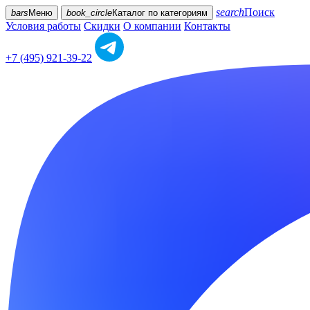
search
Поиск
bars
Меню
book_circle
Каталог
по категориям
Условия работы
Скидки
О компании
Контакты
+7 (495) 921-39-22