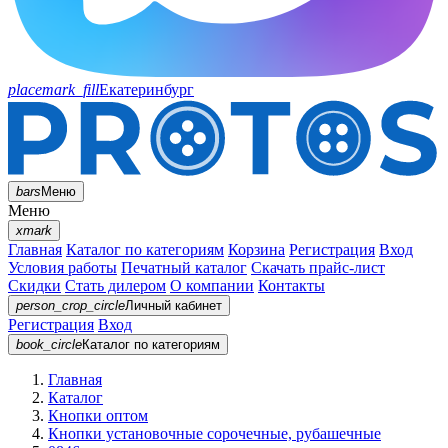
placemark_fill
Екатеринбург
bars
Меню
Меню
xmark
Главная
Каталог по категориям
Корзина
Регистрация
Вход
Условия работы
Печатный каталог
Скачать прайс-лист
Скидки
Стать дилером
О компании
Контакты
person_crop_circle
Личный кабинет
Регистрация
Вход
book_circle
Каталог
по категориям
Главная
Каталог
Кнопки оптом
Кнопки установочные сорочечные, рубашечные