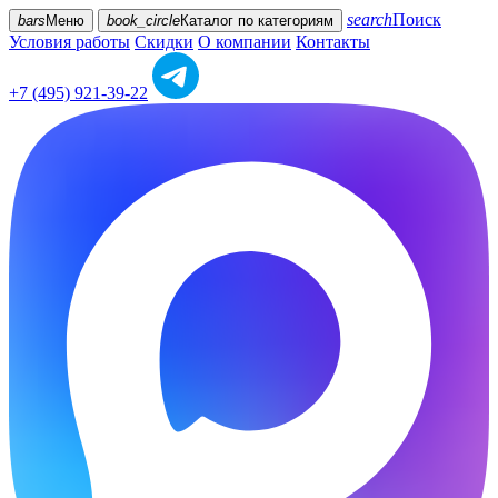
search
Поиск
bars
Меню
book_circle
Каталог
по категориям
Условия работы
Скидки
О компании
Контакты
+7 (495) 921-39-22