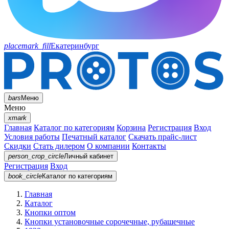
placemark_fill
Екатеринбург
bars
Меню
Меню
xmark
Главная
Каталог по категориям
Корзина
Регистрация
Вход
Условия работы
Печатный каталог
Скачать прайс-лист
Скидки
Стать дилером
О компании
Контакты
person_crop_circle
Личный кабинет
Регистрация
Вход
book_circle
Каталог
по категориям
Главная
Каталог
Кнопки оптом
Кнопки установочные сорочечные, рубашечные