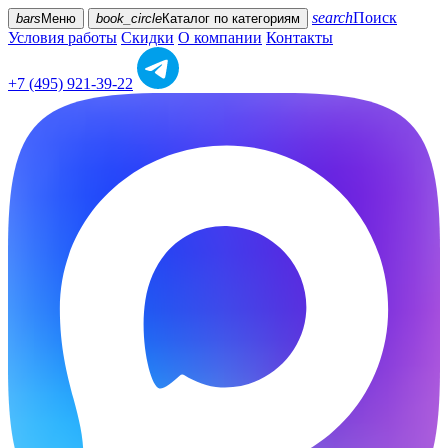
search
Поиск
bars
Меню
book_circle
Каталог
по категориям
Условия работы
Скидки
О компании
Контакты
+7 (495) 921-39-22