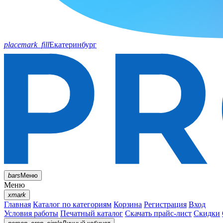
placemark_fill
Екатеринбург
bars
Меню
Меню
xmark
Главная
Каталог по категориям
Корзина
Регистрация
Вход
Условия работы
Печатный каталог
Скачать прайс-лист
Скидки