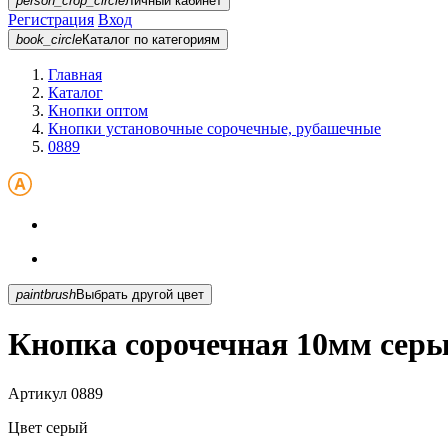
person_crop_circle
Личный кабинет
Регистрация
Вход
book_circle
Каталог
по категориям
Главная
Каталог
Кнопки оптом
Кнопки установочные сорочечные, рубашечные
0889
paintbrush
Выбрать другой цвет
Кнопка сорочечная 10мм серы
Артикул
0889
Цвет
серый