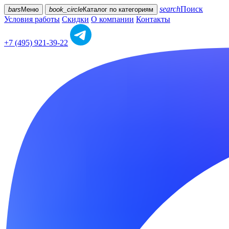
search
Поиск
bars
Меню
book_circle
Каталог
по категориям
Условия работы
Скидки
О компании
Контакты
+7 (495) 921-39-22