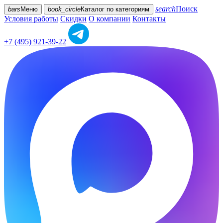
search
Поиск
bars
Меню
book_circle
Каталог
по категориям
Условия работы
Скидки
О компании
Контакты
+7 (495) 921-39-22