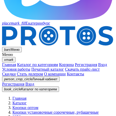
placemark_fill
Екатеринбург
bars
Меню
Меню
xmark
Главная
Каталог по категориям
Корзина
Регистрация
Вход
Условия работы
Печатный каталог
Скачать прайс-лист
Скидки
Стать дилером
О компании
Контакты
person_crop_circle
Личный кабинет
Регистрация
Вход
book_circle
Каталог
по категориям
Главная
Каталог
Кнопки оптом
Кнопки установочные сорочечные, рубашечные