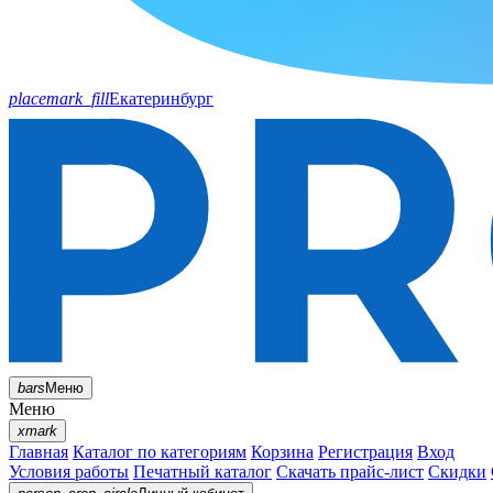
placemark_fill
Екатеринбург
bars
Меню
Меню
xmark
Главная
Каталог по категориям
Корзина
Регистрация
Вход
Условия работы
Печатный каталог
Скачать прайс-лист
Скидки