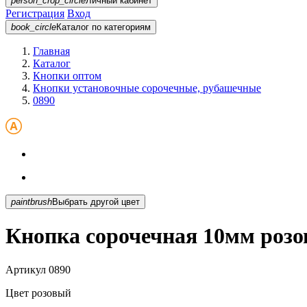
person_crop_circle
Личный кабинет
Регистрация
Вход
book_circle
Каталог
по категориям
Главная
Каталог
Кнопки оптом
Кнопки установочные сорочечные, рубашечные
0890
paintbrush
Выбрать другой цвет
Кнопка сорочечная 10мм розо
Артикул
0890
Цвет
розовый