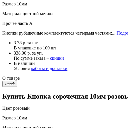
Размер
10мм
Материал
цветной металл
Прочее
часть A
Кнопки рубашечные комплектуются четырьмя частями;...
Подро
3.38
р.
за шт
В упаковке по
100 шт
338.00 р. за уп.
По сумме заказа –
скидки
В наличии
Условия
работы и доставки
О товаре
xmark
Купить Кнопка сорочечная 10мм розовы
Цвет
розовый
Размер
10мм
Материал
цветной металл