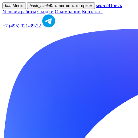
search
Поиск
bars
Меню
book_circle
Каталог
по категориям
Условия работы
Скидки
О компании
Контакты
+7 (495) 921-39-22