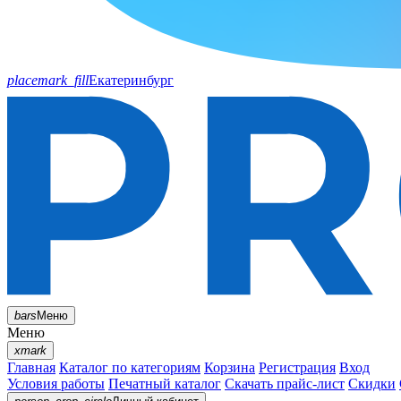
placemark_fill
Екатеринбург
bars
Меню
Меню
xmark
Главная
Каталог по категориям
Корзина
Регистрация
Вход
Условия работы
Печатный каталог
Скачать прайс-лист
Скидки