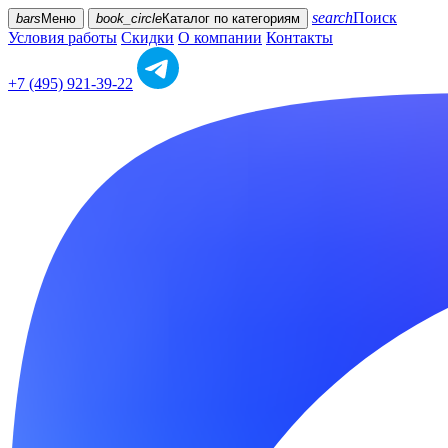
search
Поиск
bars
Меню
book_circle
Каталог
по категориям
Условия работы
Скидки
О компании
Контакты
+7 (495) 921-39-22