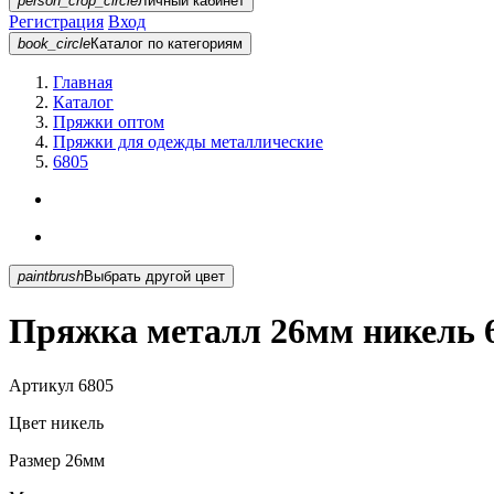
person_crop_circle
Личный кабинет
Регистрация
Вход
book_circle
Каталог
по категориям
Главная
Каталог
Пряжки оптом
Пряжки для одежды металлические
6805
paintbrush
Выбрать другой цвет
Пряжка металл 26мм никель 
Артикул
6805
Цвет
никель
Размер
26мм