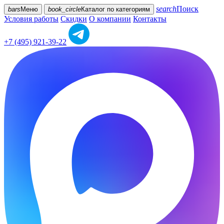
search
Поиск
bars
Меню
book_circle
Каталог
по категориям
Условия работы
Скидки
О компании
Контакты
+7 (495) 921-39-22