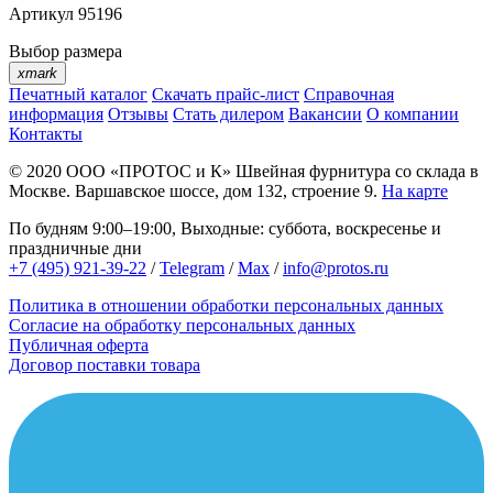
Артикул
95196
Выбор размера
xmark
Печатный каталог
Скачать прайс-лист
Справочная
информация
Отзывы
Стать дилером
Вакансии
О компании
Контакты
© 2020
ООО «ПРОТОС и К»
Швейная фурнитура со склада в
Москве.
Варшавское шоссе, дом 132, строение 9.
На карте
По будням 9:00–19:00, Выходные: суббота, воскресенье и
праздничные дни
+7 (495) 921-39-22
/
Telegram
/
Max
/
info@protos.ru
Политика в отношении обработки персональных данных
Согласие на обработку персональных данных
Публичная оферта
Договор поставки товара