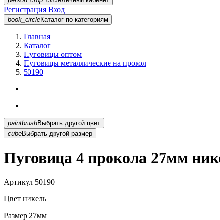
person_crop_circle
Личный кабинет
Регистрация
Вход
book_circle
Каталог
по категориям
Главная
Каталог
Пуговицы оптом
Пуговицы металлические на прокол
50190
paintbrush
Выбрать другой цвет
cube
Выбрать другой размер
Пуговица 4 прокола 27мм ник
Артикул
50190
Цвет
никель
Размер
27мм