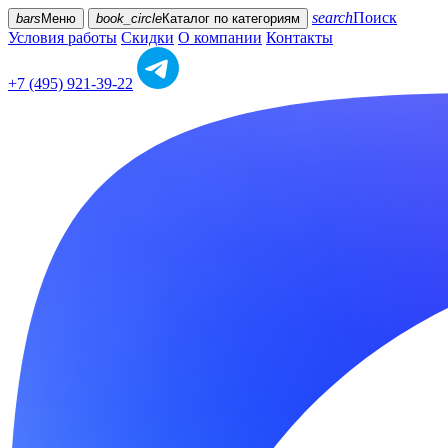
search
Поиск
bars
Меню
book_circle
Каталог
по категориям
Условия работы
Скидки
О компании
Контакты
+7 (495) 921-39-22