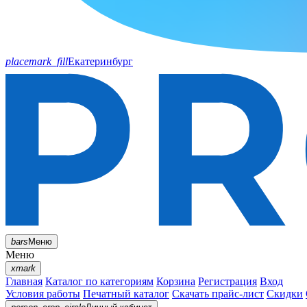
placemark_fill
Екатеринбург
bars
Меню
Меню
xmark
Главная
Каталог по категориям
Корзина
Регистрация
Вход
Условия работы
Печатный каталог
Скачать прайс-лист
Скидки