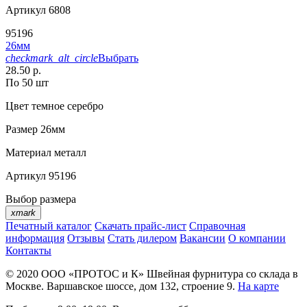
Артикул
6808
95196
26мм
checkmark_alt_circle
Выбрать
28.50 р.
По 50 шт
Цвет
темное серебро
Размер
26мм
Материал
металл
Артикул
95196
Выбор размера
xmark
Печатный каталог
Скачать прайс-лист
Справочная
информация
Отзывы
Стать дилером
Вакансии
О компании
Контакты
© 2020
ООО «ПРОТОС и К»
Швейная фурнитура со склада в
Москве.
Варшавское шоссе, дом 132, строение 9.
На карте