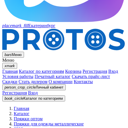
placemark_fill
Екатеринбург
bars
Меню
Меню
xmark
Главная
Каталог по категориям
Корзина
Регистрация
Вход
Условия работы
Печатный каталог
Скачать прайс-лист
Скидки
Стать дилером
О компании
Контакты
person_crop_circle
Личный кабинет
Регистрация
Вход
book_circle
Каталог
по категориям
Главная
Каталог
Пряжки оптом
Пряжки для одежды металлические