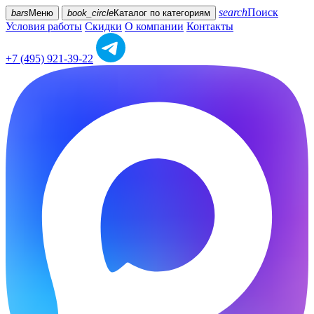
search
Поиск
bars
Меню
book_circle
Каталог
по категориям
Условия работы
Скидки
О компании
Контакты
+7 (495) 921-39-22