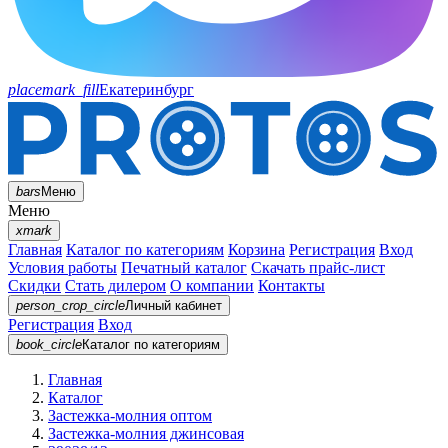
placemark_fill
Екатеринбург
bars
Меню
Меню
xmark
Главная
Каталог по категориям
Корзина
Регистрация
Вход
Условия работы
Печатный каталог
Скачать прайс-лист
Скидки
Стать дилером
О компании
Контакты
person_crop_circle
Личный кабинет
Регистрация
Вход
book_circle
Каталог
по категориям
Главная
Каталог
Застежка-молния оптом
Застежка-молния джинсовая