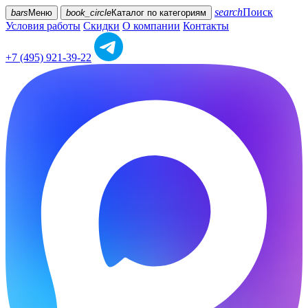
search
Поиск
bars
Меню
book_circle
Каталог
по категориям
Условия работы
Скидки
О компании
Контакты
+7 (495) 921-39-22