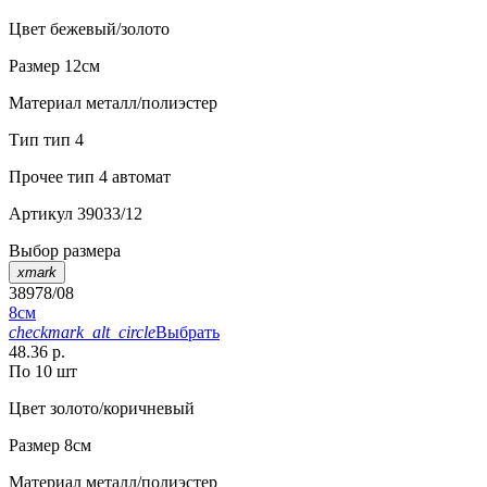
Цвет
бежевый/золото
Размер
12см
Материал
металл/полиэстер
Тип
тип 4
Прочее
тип 4 автомат
Артикул
39033/12
Выбор размера
xmark
38978/08
8см
checkmark_alt_circle
Выбрать
48.36 р.
По 10 шт
Цвет
золото/коричневый
Размер
8см
Материал
металл/полиэстер