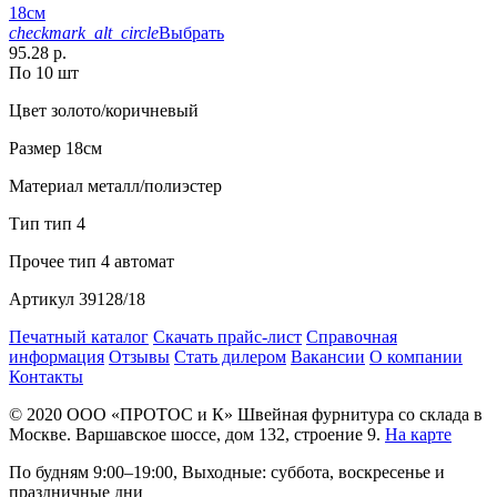
18см
checkmark_alt_circle
Выбрать
95.28 р.
По 10 шт
Цвет
золото/коричневый
Размер
18см
Материал
металл/полиэстер
Тип
тип 4
Прочее
тип 4 автомат
Артикул
39128/18
Печатный каталог
Скачать прайс-лист
Справочная
информация
Отзывы
Стать дилером
Вакансии
О компании
Контакты
© 2020
ООО «ПРОТОС и К»
Швейная фурнитура со склада в
Москве.
Варшавское шоссе, дом 132, строение 9.
На карте
По будням 9:00–19:00, Выходные: суббота, воскресенье и
праздничные дни