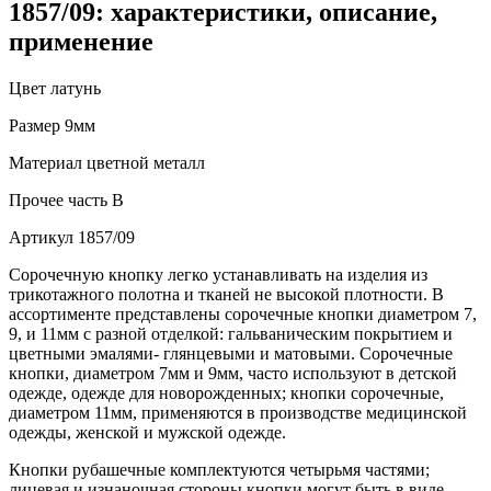
1857/09: характеристики, описание,
применение
Цвет
латунь
Размер
9мм
Материал
цветной металл
Прочее
часть В
Артикул
1857/09
Сорочечную кнопку легко устанавливать на изделия из
трикотажного полотна и тканей не высокой плотности. В
ассортименте представлены сорочечные кнопки диаметром 7,
9, и 11мм с разной отделкой: гальваническим покрытием и
цветными эмалями- глянцевыми и матовыми. Сорочечные
кнопки, диаметром 7мм и 9мм, часто используют в детской
одежде, одежде для новорожденных; кнопки сорочечные,
диаметром 11мм, применяются в производстве медицинской
одежды, женской и мужской одежде.
Кнопки рубашечные комплектуются четырьмя частями;
лицевая и изнаночная стороны кнопки могут быть в виде