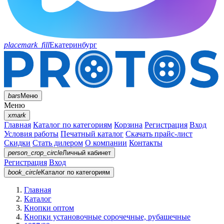
placemark_fill
Екатеринбург
bars
Меню
Меню
xmark
Главная
Каталог по категориям
Корзина
Регистрация
Вход
Условия работы
Печатный каталог
Скачать прайс-лист
Скидки
Стать дилером
О компании
Контакты
person_crop_circle
Личный кабинет
Регистрация
Вход
book_circle
Каталог
по категориям
Главная
Каталог
Кнопки оптом
Кнопки установочные сорочечные, рубашечные