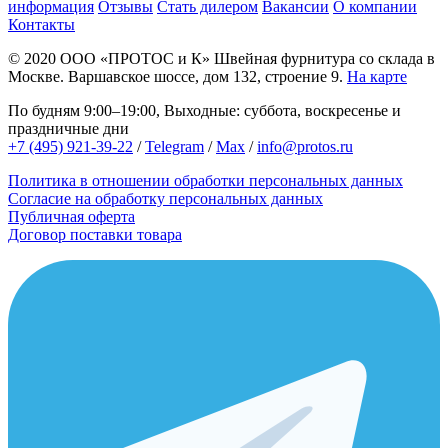
информация
Отзывы
Стать дилером
Вакансии
О компании
Контакты
© 2020
ООО «ПРОТОС и К»
Швейная фурнитура со склада в
Москве.
Варшавское шоссе, дом 132, строение 9.
На карте
По будням 9:00–19:00, Выходные: суббота, воскресенье и
праздничные дни
+7 (495) 921-39-22
/
Telegram
/
Max
/
info@protos.ru
Политика в отношении обработки персональных данных
Согласие на обработку персональных данных
Публичная оферта
Договор поставки товара