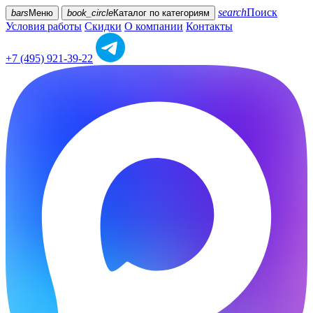
search
Поиск
bars
Меню
book_circle
Каталог
по категориям
Условия работы
Скидки
О компании
Контакты
+7 (495) 921-39-22