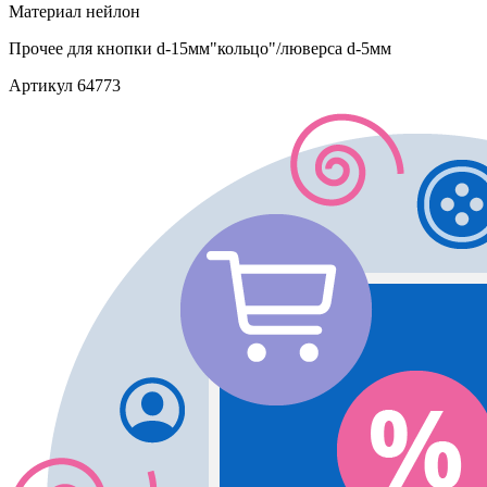
Материал
нейлон
Прочее
для кнопки d-15мм"кольцо"/люверса d-5мм
Артикул
64773