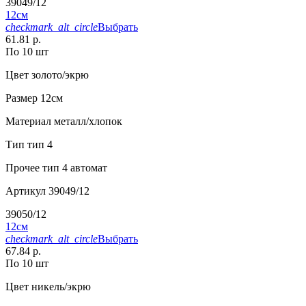
39049/12
12см
checkmark_alt_circle
Выбрать
61.81 р.
По 10 шт
Цвет
золото/экрю
Размер
12см
Материал
металл/хлопок
Тип
тип 4
Прочее
тип 4 автомат
Артикул
39049/12
39050/12
12см
checkmark_alt_circle
Выбрать
67.84 р.
По 10 шт
Цвет
никель/экрю