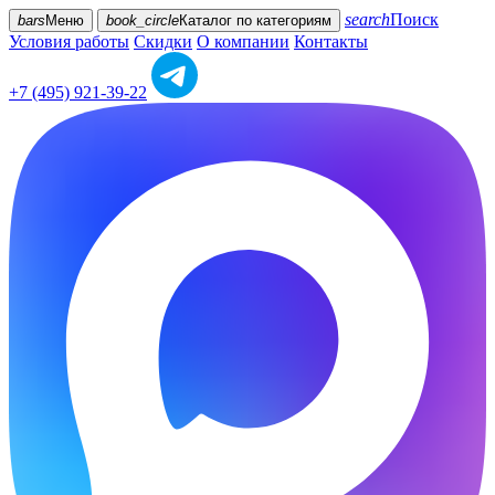
search
Поиск
bars
Меню
book_circle
Каталог
по категориям
Условия работы
Скидки
О компании
Контакты
+7 (495) 921-39-22