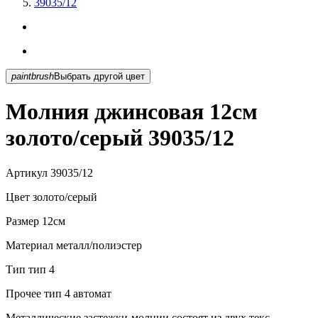
39035/12
paintbrush
Выбрать другой цвет
Молния джинсовая 12см
золото/серый 39035/12
Артикул
39035/12
Цвет
золото/серый
Размер
12см
Материал
металл/полиэстер
Тип
тип 4
Прочее
тип 4 автомат
Металлические застежки-молнии состоят из двух текс...