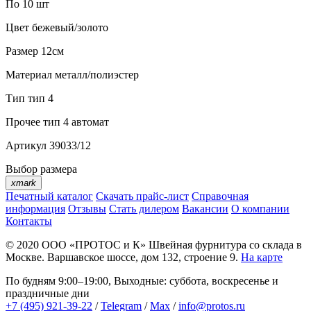
По 10 шт
Цвет
бежевый/золото
Размер
12см
Материал
металл/полиэстер
Тип
тип 4
Прочее
тип 4 автомат
Артикул
39033/12
Выбор размера
xmark
Печатный каталог
Скачать прайс-лист
Справочная
информация
Отзывы
Стать дилером
Вакансии
О компании
Контакты
© 2020
ООО «ПРОТОС и К»
Швейная фурнитура со склада в
Москве.
Варшавское шоссе, дом 132, строение 9.
На карте
По будням 9:00–19:00, Выходные: суббота, воскресенье и
праздничные дни
+7 (495) 921-39-22
/
Telegram
/
Max
/
info@protos.ru