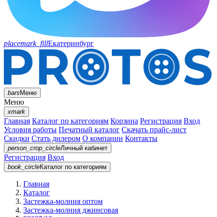
placemark_fill
Екатеринбург
bars
Меню
Меню
xmark
Главная
Каталог по категориям
Корзина
Регистрация
Вход
Условия работы
Печатный каталог
Скачать прайс-лист
Скидки
Стать дилером
О компании
Контакты
person_crop_circle
Личный кабинет
Регистрация
Вход
book_circle
Каталог
по категориям
Главная
Каталог
Застежка-молния оптом
Застежка-молния джинсовая