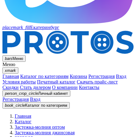
placemark_fill
Екатеринбург
bars
Меню
Меню
xmark
Главная
Каталог по категориям
Корзина
Регистрация
Вход
Условия работы
Печатный каталог
Скачать прайс-лист
Скидки
Стать дилером
О компании
Контакты
person_crop_circle
Личный кабинет
Регистрация
Вход
book_circle
Каталог
по категориям
Главная
Каталог
Застежка-молния оптом
Застежка-молния джинсовая