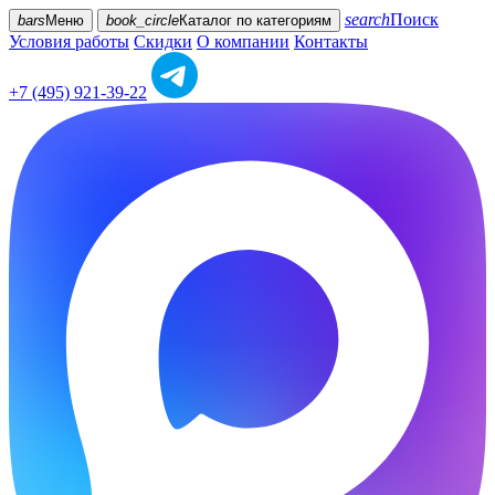
search
Поиск
bars
Меню
book_circle
Каталог
по категориям
Условия работы
Скидки
О компании
Контакты
+7 (495) 921-39-22