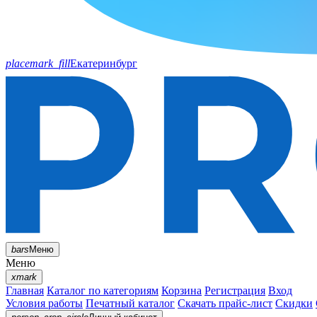
placemark_fill
Екатеринбург
bars
Меню
Меню
xmark
Главная
Каталог по категориям
Корзина
Регистрация
Вход
Условия работы
Печатный каталог
Скачать прайс-лист
Скидки