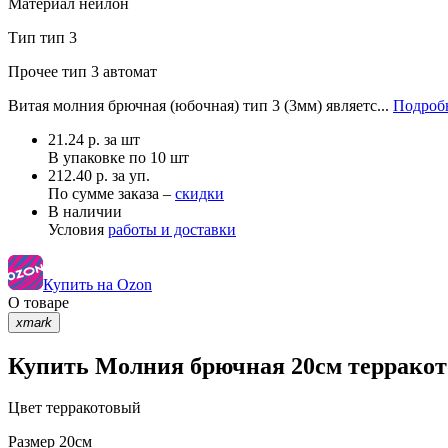
Материал
нейлон
Тип
тип 3
Прочее
тип 3 автомат
Витая молния брючная (юбочная) тип 3 (3мм) являетс...
Подробн
21.24
р.
за шт
В упаковке по
10 шт
212.40 р. за уп.
По сумме заказа –
скидки
В наличии
Условия
работы и доставки
Купить на Ozon
О товаре
xmark
Купить Молния брючная 20см терракото
Цвет
терракотовый
Размер
20см