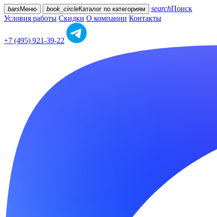
search
Поиск
bars
Меню
book_circle
Каталог
по категориям
Условия работы
Скидки
О компании
Контакты
+7 (495) 921-39-22