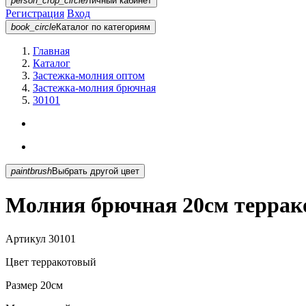
person_crop_circle
Личный кабинет
Регистрация
Вход
book_circle
Каталог
по категориям
Главная
Каталог
Застежка-молния оптом
Застежка-молния брючная
30101
paintbrush
Выбрать другой цвет
Молния брючная 20см террак
Артикул
30101
Цвет
терракотовый
Размер
20см