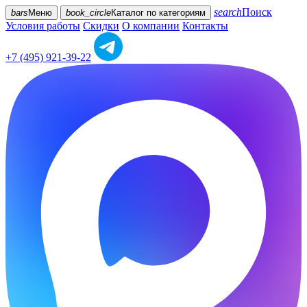
search
Поиск
bars
Меню
book_circle
Каталог
по категориям
Условия работы
Скидки
О компании
Контакты
+7 (495) 921-39-22