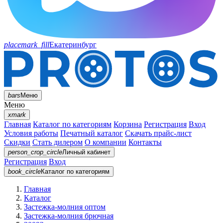
placemark_fill
Екатеринбург
bars
Меню
Меню
xmark
Главная
Каталог по категориям
Корзина
Регистрация
Вход
Условия работы
Печатный каталог
Скачать прайс-лист
Скидки
Стать дилером
О компании
Контакты
person_crop_circle
Личный кабинет
Регистрация
Вход
book_circle
Каталог
по категориям
Главная
Каталог
Застежка-молния оптом
Застежка-молния брючная