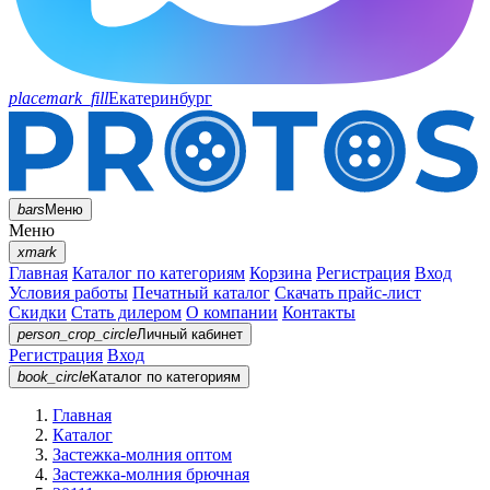
placemark_fill
Екатеринбург
bars
Меню
Меню
xmark
Главная
Каталог по категориям
Корзина
Регистрация
Вход
Условия работы
Печатный каталог
Скачать прайс-лист
Скидки
Стать дилером
О компании
Контакты
person_crop_circle
Личный кабинет
Регистрация
Вход
book_circle
Каталог
по категориям
Главная
Каталог
Застежка-молния оптом
Застежка-молния брючная