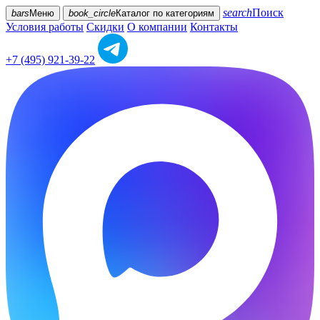
search
Поиск
bars
Меню
book_circle
Каталог
по категориям
Условия работы
Скидки
О компании
Контакты
+7 (495) 921-39-22