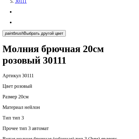
30111
paintbrush
Выбрать другой цвет
Молния брючная 20см
розовый 30111
Артикул
30111
Цвет
розовый
Размер
20см
Материал
нейлон
Тип
тип 3
Прочее
тип 3 автомат
Витая молния брючная (юбочная) тип 3 (3мм) являетс...