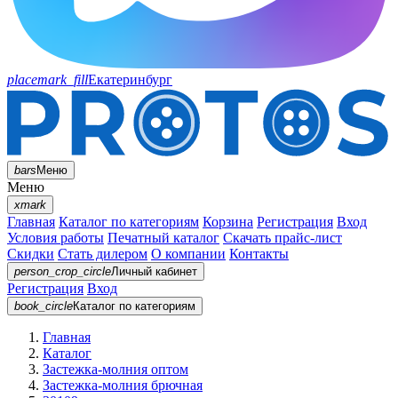
placemark_fill
Екатеринбург
bars
Меню
Меню
xmark
Главная
Каталог по категориям
Корзина
Регистрация
Вход
Условия работы
Печатный каталог
Скачать прайс-лист
Скидки
Стать дилером
О компании
Контакты
person_crop_circle
Личный кабинет
Регистрация
Вход
book_circle
Каталог
по категориям
Главная
Каталог
Застежка-молния оптом
Застежка-молния брючная