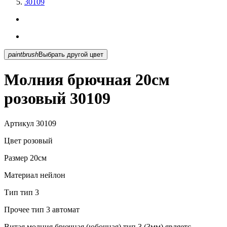
30109
paintbrush
Выбрать другой цвет
Молния брючная 20см
розовый 30109
Артикул
30109
Цвет
розовый
Размер
20см
Материал
нейлон
Тип
тип 3
Прочее
тип 3 автомат
Витая молния брючная (юбочная) тип 3 (3мм) являетс...