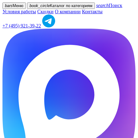
search
Поиск
bars
Меню
book_circle
Каталог
по категориям
Условия работы
Скидки
О компании
Контакты
+7 (495) 921-39-22