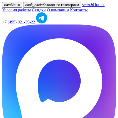
search
Поиск
bars
Меню
book_circle
Каталог
по категориям
Условия работы
Скидки
О компании
Контакты
+7 (495) 921-39-22