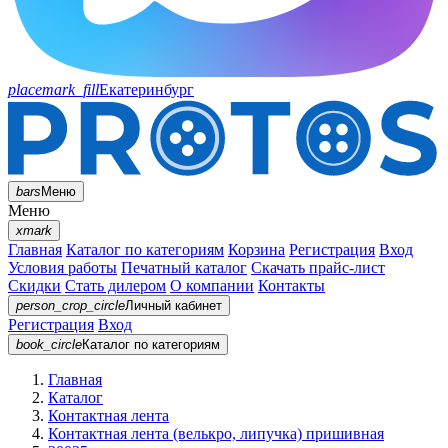
placemark_fill
Екатеринбург
bars
Меню
Меню
xmark
Главная
Каталог по категориям
Корзина
Регистрация
Вход
Условия работы
Печатный каталог
Скачать прайс-лист
Скидки
Стать дилером
О компании
Контакты
person_crop_circle
Личный кабинет
Регистрация
Вход
book_circle
Каталог
по категориям
Главная
Каталог
Контактная лента
Контактная лента (велькро, липучка) пришивная