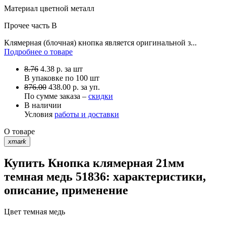
Материал
цветной металл
Прочее
часть B
Клямерная (блочная) кнопка является оригинальной з...
Подробнее о товаре
8.76
4.38
р.
за шт
В упаковке по
100 шт
876.00
438.00 р. за уп.
По сумме заказа –
скидки
В наличии
Условия
работы и доставки
О товаре
xmark
Купить Кнопка клямерная 21мм
темная медь 51836: характеристики,
описание, применение
Цвет
темная медь