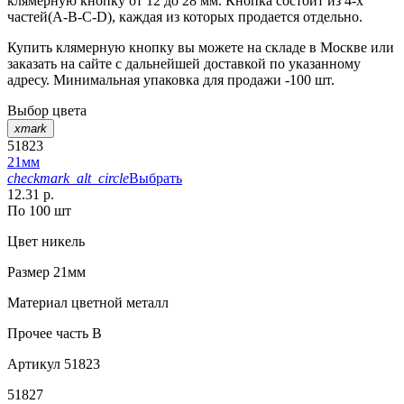
клямерную кнопку от 12 до 28 мм. Кнопка состоит из 4-х
частей(А-В-С-D), каждая из которых продается отдельно.
Купить клямерную кнопку вы можете на складе в Москве или
заказать на сайте с дальнейшей доставкой по указанному
адресу. Минимальная упаковка для продажи -100 шт.
Выбор цвета
xmark
51823
21мм
checkmark_alt_circle
Выбрать
12.31 р.
По 100 шт
Цвет
никель
Размер
21мм
Материал
цветной металл
Прочее
часть В
Артикул
51823
51827