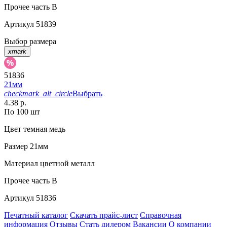
Прочее
часть B
Артикул
51839
Выбор размера
xmark
51836
21мм
checkmark_alt_circle
Выбрать
4.38 р.
По 100 шт
Цвет
темная медь
Размер
21мм
Материал
цветной металл
Прочее
часть B
Артикул
51836
Печатный каталог
Скачать прайс-лист
Справочная
информация
Отзывы
Стать дилером
Вакансии
О компании