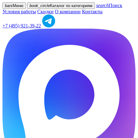
search
Поиск
bars
Меню
book_circle
Каталог
по категориям
Условия работы
Скидки
О компании
Контакты
+7 (495) 921-39-22