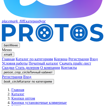
placemark_fill
Екатеринбург
bars
Меню
Меню
xmark
Главная
Каталог по категориям
Корзина
Регистрация
Вход
Условия работы
Печатный каталог
Скачать прайс-лист
Скидки
Стать дилером
О компании
Контакты
person_crop_circle
Личный кабинет
Регистрация
Вход
book_circle
Каталог
по категориям
Главная
Каталог
Кнопки оптом
Кнопки установочные клямерные