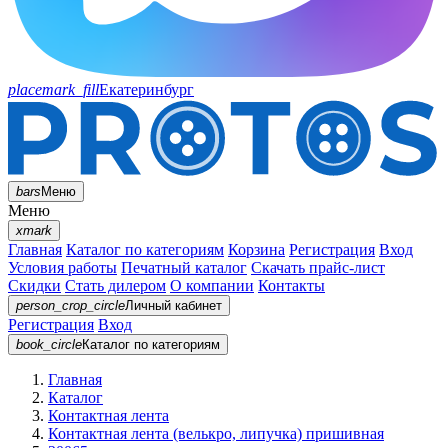
placemark_fill
Екатеринбург
bars
Меню
Меню
xmark
Главная
Каталог по категориям
Корзина
Регистрация
Вход
Условия работы
Печатный каталог
Скачать прайс-лист
Скидки
Стать дилером
О компании
Контакты
person_crop_circle
Личный кабинет
Регистрация
Вход
book_circle
Каталог
по категориям
Главная
Каталог
Контактная лента
Контактная лента (велькро, липучка) пришивная