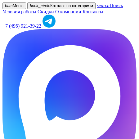
search
Поиск
bars
Меню
book_circle
Каталог
по категориям
Условия работы
Скидки
О компании
Контакты
+7 (495) 921-39-22