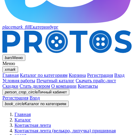
placemark_fill
Екатеринбург
bars
Меню
Меню
xmark
Главная
Каталог по категориям
Корзина
Регистрация
Вход
Условия работы
Печатный каталог
Скачать прайс-лист
Скидки
Стать дилером
О компании
Контакты
person_crop_circle
Личный кабинет
Регистрация
Вход
book_circle
Каталог
по категориям
Главная
Каталог
Контактная лента
Контактная лента (велькро, липучка) пришивная