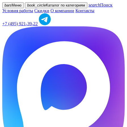
search
Поиск
bars
Меню
book_circle
Каталог
по категориям
Условия работы
Скидки
О компании
Контакты
+7 (495) 921-39-22