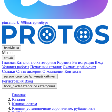
placemark_fill
Екатеринбург
bars
Меню
Меню
xmark
Главная
Каталог по категориям
Корзина
Регистрация
Вход
Условия работы
Печатный каталог
Скачать прайс-лист
Скидки
Стать дилером
О компании
Контакты
person_crop_circle
Личный кабинет
Регистрация
Вход
book_circle
Каталог
по категориям
Главная
Каталог
Кнопки оптом
Кнопки установочные сорочечные, рубашечные