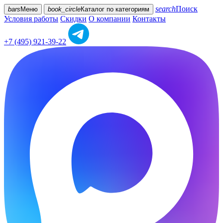
search
Поиск
bars
Меню
book_circle
Каталог
по категориям
Условия работы
Скидки
О компании
Контакты
+7 (495) 921-39-22