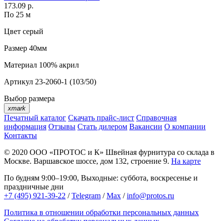
173.09 р.
По 25 м
Цвет
серый
Размер
40мм
Материал
100% акрил
Артикул
23-2060-1 (103/50)
Выбор размера
xmark
Печатный каталог
Скачать прайс-лист
Справочная
информация
Отзывы
Стать дилером
Вакансии
О компании
Контакты
© 2020
ООО «ПРОТОС и К»
Швейная фурнитура со склада в
Москве.
Варшавское шоссе, дом 132, строение 9.
На карте
По будням 9:00–19:00, Выходные: суббота, воскресенье и
праздничные дни
+7 (495) 921-39-22
/
Telegram
/
Max
/
info@protos.ru
Политика в отношении обработки персональных данных