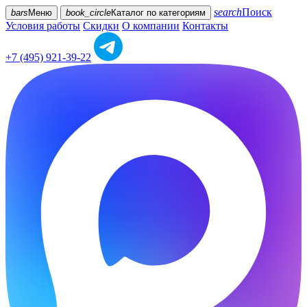
search
Поиск
bars
Меню
book_circle
Каталог
по категориям
Условия работы
Скидки
О компании
Контакты
+7 (495) 921-39-22