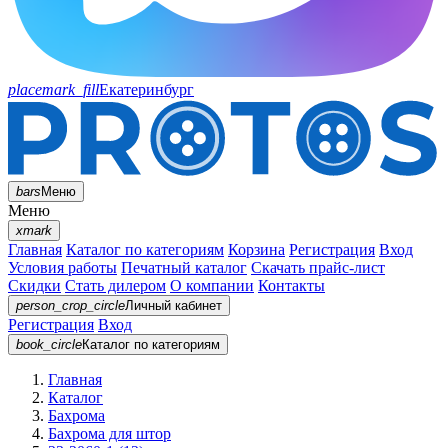
placemark_fill
Екатеринбург
bars
Меню
Меню
xmark
Главная
Каталог по категориям
Корзина
Регистрация
Вход
Условия работы
Печатный каталог
Скачать прайс-лист
Скидки
Стать дилером
О компании
Контакты
person_crop_circle
Личный кабинет
Регистрация
Вход
book_circle
Каталог
по категориям
Главная
Каталог
Бахрома
Бахрома для штор