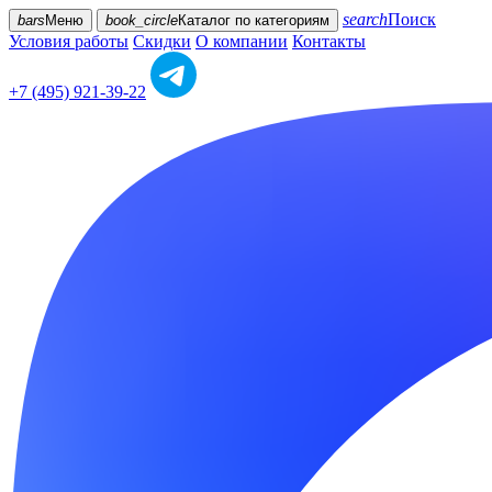
search
Поиск
bars
Меню
book_circle
Каталог
по категориям
Условия работы
Скидки
О компании
Контакты
+7 (495) 921-39-22