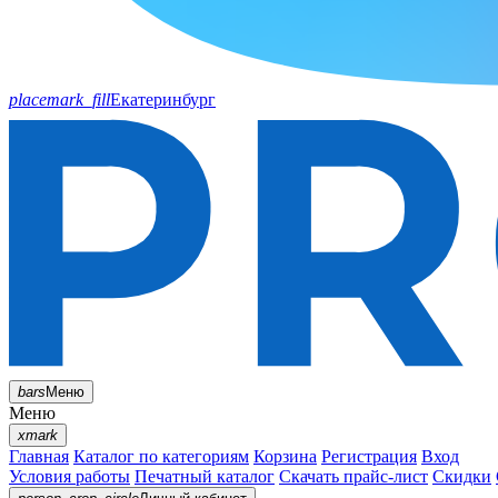
placemark_fill
Екатеринбург
bars
Меню
Меню
xmark
Главная
Каталог по категориям
Корзина
Регистрация
Вход
Условия работы
Печатный каталог
Скачать прайс-лист
Скидки