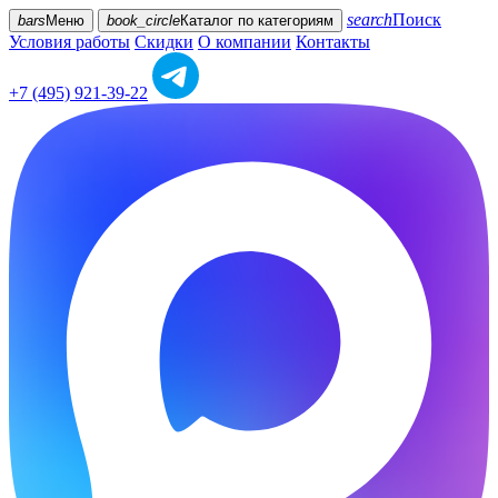
search
Поиск
bars
Меню
book_circle
Каталог
по категориям
Условия работы
Скидки
О компании
Контакты
+7 (495) 921-39-22