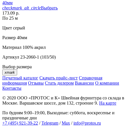
40мм
checkmark_alt_circle
Выбрать
173.09 р.
По 25 м
Цвет
серый
Размер
40мм
Материал
100% акрил
Артикул
23-2060-1 (103/50)
Выбор размера
xmark
Печатный каталог
Скачать прайс-лист
Справочная
информация
Отзывы
Стать дилером
Вакансии
О компании
Контакты
© 2020
ООО «ПРОТОС и К»
Швейная фурнитура со склада в
Москве.
Варшавское шоссе, дом 132, строение 9.
На карте
По будням 9:00–19:00, Выходные: суббота, воскресенье и
праздничные дни
+7 (495) 921-39-22
/
Telegram
/
Max
/
info@protos.ru