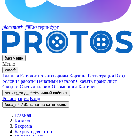
placemark_fill
Екатеринбург
bars
Меню
Меню
xmark
Главная
Каталог по категориям
Корзина
Регистрация
Вход
Условия работы
Печатный каталог
Скачать прайс-лист
Скидки
Стать дилером
О компании
Контакты
person_crop_circle
Личный кабинет
Регистрация
Вход
book_circle
Каталог
по категориям
Главная
Каталог
Бахрома
Бахрома для штор