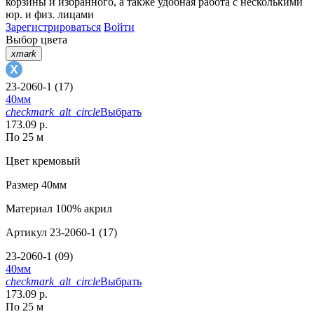
корзины
и
избранного
, а также удобная работа с несколькими
юр. и физ. лицами
Зарегистрироваться
Войти
Выбор цвета
xmark
23-2060-1 (17)
40мм
checkmark_alt_circle
Выбрать
173.09 р.
По 25 м
Цвет
кремовый
Размер
40мм
Материал
100% акрил
Артикул
23-2060-1 (17)
23-2060-1 (09)
40мм
checkmark_alt_circle
Выбрать
173.09 р.
По 25 м