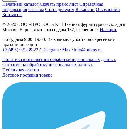
Печатный каталог
Скачать прайс-лист
Справочная
информация
Отзывы
Стать дилером
Вакансии
О компании
Контакты
© 2020
ООО «ПРОТОС и К»
Швейная фурнитура со склада в
Москве.
Варшавское шоссе, дом 132, строение 9.
На карте
По будням 9:00–19:00, Выходные: суббота, воскресенье и
праздничные дни
+7 (495) 921-39-22
/
Telegram
/
Max
/
info@protos.ru
Политика в отношении обработки персональных данных
Согласие на обработку персональных данных
Публичная оферта
Договор поставки товара