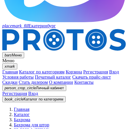
placemark_fill
Екатеринбург
bars
Меню
Меню
xmark
Главная
Каталог по категориям
Корзина
Регистрация
Вход
Условия работы
Печатный каталог
Скачать прайс-лист
Скидки
Стать дилером
О компании
Контакты
person_crop_circle
Личный кабинет
Регистрация
Вход
book_circle
Каталог
по категориям
Главная
Каталог
Бахрома
Бахрома для штор