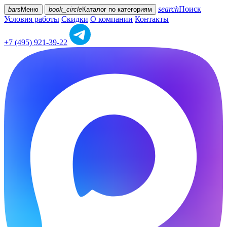
search
Поиск
bars
Меню
book_circle
Каталог
по категориям
Условия работы
Скидки
О компании
Контакты
+7 (495) 921-39-22