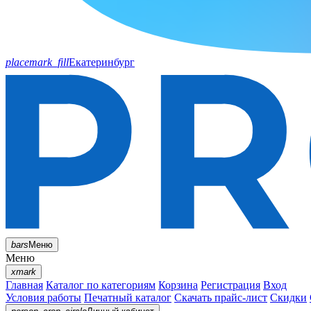
placemark_fill
Екатеринбург
bars
Меню
Меню
xmark
Главная
Каталог по категориям
Корзина
Регистрация
Вход
Условия работы
Печатный каталог
Скачать прайс-лист
Скидки