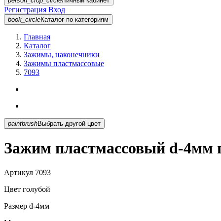
person_crop_circle
Личный кабинет
Регистрация
Вход
book_circle
Каталог
по категориям
Главная
Каталог
Зажимы, наконечники
Зажимы пластмассовые
7093
paintbrush
Выбрать другой цвет
Зажим пластмассовый d-4мм г
Артикул
7093
Цвет
голубой
Размер
d-4мм