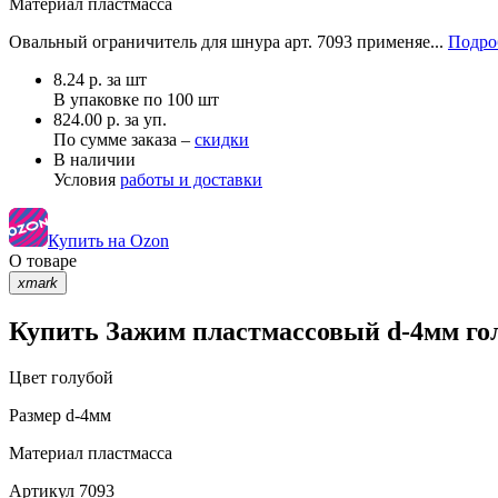
Материал
пластмасса
Овальный ограничитель для шнура арт. 7093 применяе...
Подро
8.24
р.
за шт
В упаковке по
100 шт
824.00 р. за уп.
По сумме заказа –
скидки
В наличии
Условия
работы и доставки
Купить на Ozon
О товаре
xmark
Купить Зажим пластмассовый d-4мм гол
Цвет
голубой
Размер
d-4мм
Материал
пластмасса
Артикул
7093