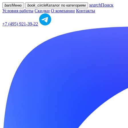
search
Поиск
bars
Меню
book_circle
Каталог
по категориям
Условия работы
Скидки
О компании
Контакты
+7 (495) 921-39-22