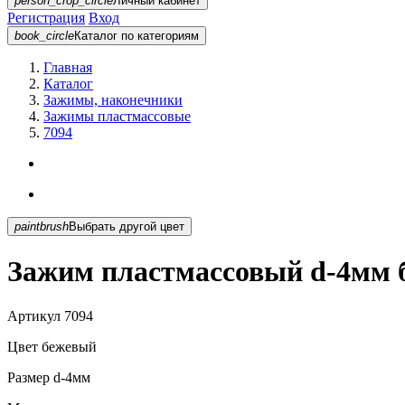
person_crop_circle
Личный кабинет
Регистрация
Вход
book_circle
Каталог
по категориям
Главная
Каталог
Зажимы, наконечники
Зажимы пластмассовые
7094
paintbrush
Выбрать другой цвет
Зажим пластмассовый d-4мм 
Артикул
7094
Цвет
бежевый
Размер
d-4мм