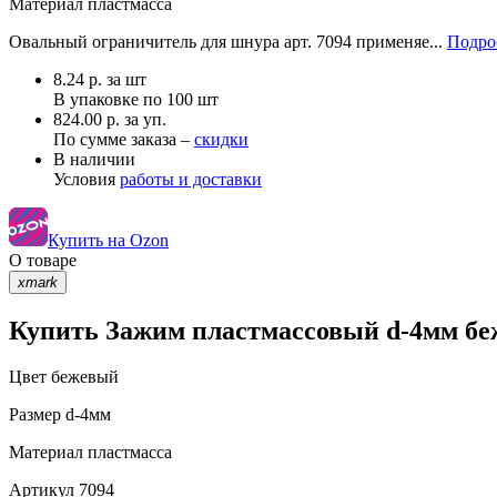
Материал
пластмасса
Овальный ограничитель для шнура арт. 7094 применяе...
Подро
8.24
р.
за шт
В упаковке по
100 шт
824.00 р. за уп.
По сумме заказа –
скидки
В наличии
Условия
работы и доставки
Купить на Ozon
О товаре
xmark
Купить Зажим пластмассовый d-4мм беж
Цвет
бежевый
Размер
d-4мм
Материал
пластмасса
Артикул
7094