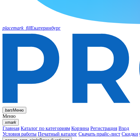
placemark_fill
Екатеринбург
bars
Меню
Меню
xmark
Главная
Каталог по категориям
Корзина
Регистрация
Вход
Условия работы
Печатный каталог
Скачать прайс-лист
Скидки