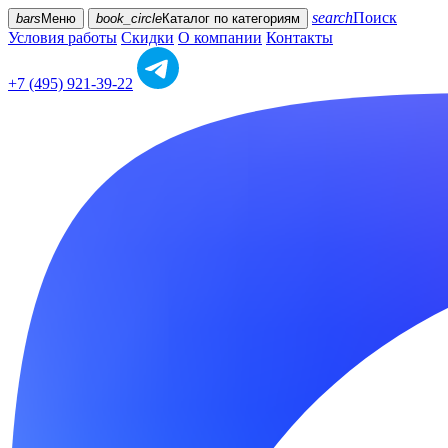
search
Поиск
bars
Меню
book_circle
Каталог
по категориям
Условия работы
Скидки
О компании
Контакты
+7 (495) 921-39-22