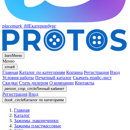
placemark_fill
Екатеринбург
bars
Меню
Меню
xmark
Главная
Каталог по категориям
Корзина
Регистрация
Вход
Условия работы
Печатный каталог
Скачать прайс-лист
Скидки
Стать дилером
О компании
Контакты
person_crop_circle
Личный кабинет
Регистрация
Вход
book_circle
Каталог
по категориям
Главная
Каталог
Зажимы, наконечники
Зажимы пластмассовые