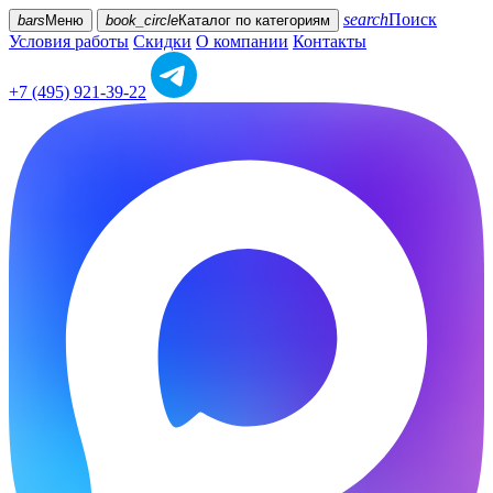
search
Поиск
bars
Меню
book_circle
Каталог
по категориям
Условия работы
Скидки
О компании
Контакты
+7 (495) 921-39-22