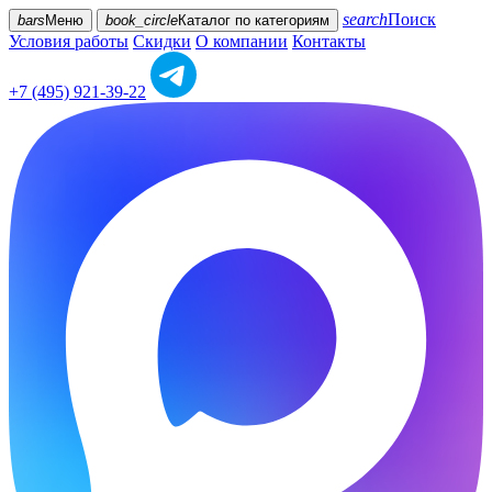
search
Поиск
bars
Меню
book_circle
Каталог
по категориям
Условия работы
Скидки
О компании
Контакты
+7 (495) 921-39-22