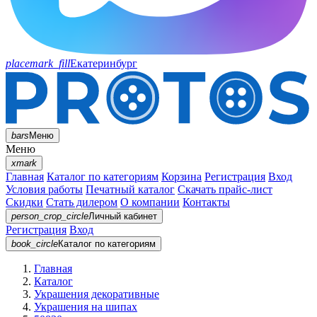
placemark_fill
Екатеринбург
bars
Меню
Меню
xmark
Главная
Каталог по категориям
Корзина
Регистрация
Вход
Условия работы
Печатный каталог
Скачать прайс-лист
Скидки
Стать дилером
О компании
Контакты
person_crop_circle
Личный кабинет
Регистрация
Вход
book_circle
Каталог
по категориям
Главная
Каталог
Украшения декоративные
Украшения на шипах