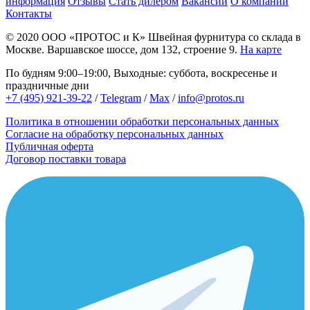
информация
Отзывы
Стать дилером
Вакансии
О компании
Контакты
© 2020
ООО «ПРОТОС и К»
Швейная фурнитура со склада в
Москве.
Варшавское шоссе, дом 132, строение 9.
На карте
По будням 9:00–19:00, Выходные: суббота, воскресенье и
праздничные дни
+7 (495) 921-39-22
/
Telegram
/
Max
/
info@protos.ru
Политика в отношении обработки персональных данных
Согласие на обработку персональных данных
Публичная оферта
Договор поставки товара