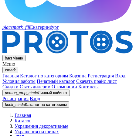
placemark_fill
Екатеринбург
bars
Меню
Меню
xmark
Главная
Каталог по категориям
Корзина
Регистрация
Вход
Условия работы
Печатный каталог
Скачать прайс-лист
Скидки
Стать дилером
О компании
Контакты
person_crop_circle
Личный кабинет
Регистрация
Вход
book_circle
Каталог
по категориям
Главная
Каталог
Украшения декоративные
Украшения на шипах