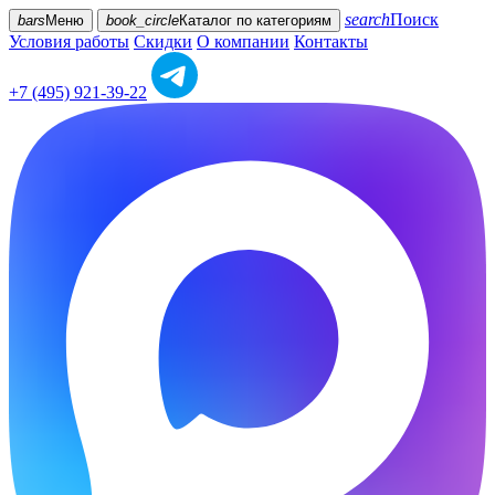
search
Поиск
bars
Меню
book_circle
Каталог
по категориям
Условия работы
Скидки
О компании
Контакты
+7 (495) 921-39-22