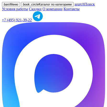
search
Поиск
bars
Меню
book_circle
Каталог
по категориям
Условия работы
Скидки
О компании
Контакты
+7 (495) 921-39-22