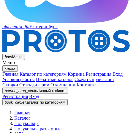
placemark_fill
Екатеринбург
bars
Меню
Меню
xmark
Главная
Каталог по категориям
Корзина
Регистрация
Вход
Условия работы
Печатный каталог
Скачать прайс-лист
Скидки
Стать дилером
О компании
Контакты
person_crop_circle
Личный кабинет
Регистрация
Вход
book_circle
Каталог
по категориям
Главная
Каталог
Полукольца
Полукольца разъемные