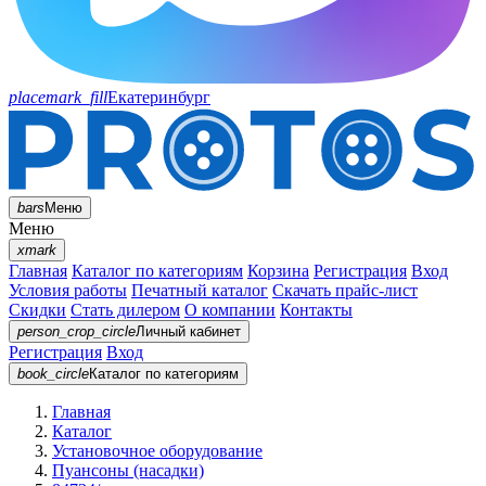
placemark_fill
Екатеринбург
bars
Меню
Меню
xmark
Главная
Каталог по категориям
Корзина
Регистрация
Вход
Условия работы
Печатный каталог
Скачать прайс-лист
Скидки
Стать дилером
О компании
Контакты
person_crop_circle
Личный кабинет
Регистрация
Вход
book_circle
Каталог
по категориям
Главная
Каталог
Установочное оборудование
Пуансоны (насадки)