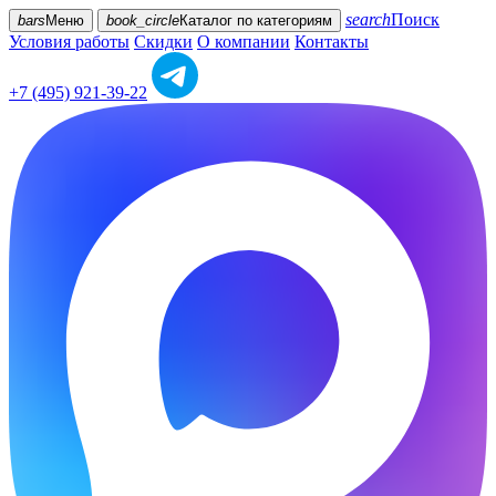
search
Поиск
bars
Меню
book_circle
Каталог
по категориям
Условия работы
Скидки
О компании
Контакты
+7 (495) 921-39-22