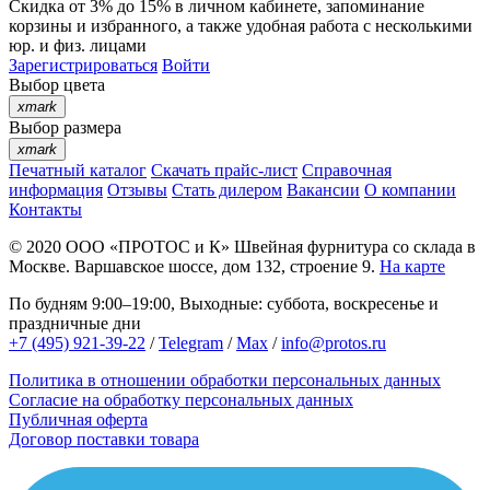
Скидка от 3% до 15%
в личном кабинете, запоминание
корзины
и
избранного
, а также удобная работа с несколькими
юр. и физ. лицами
Зарегистрироваться
Войти
Выбор цвета
xmark
Выбор размера
xmark
Печатный каталог
Скачать прайс-лист
Справочная
информация
Отзывы
Стать дилером
Вакансии
О компании
Контакты
© 2020
ООО «ПРОТОС и К»
Швейная фурнитура со склада в
Москве.
Варшавское шоссе, дом 132, строение 9.
На карте
По будням 9:00–19:00, Выходные: суббота, воскресенье и
праздничные дни
+7 (495) 921-39-22
/
Telegram
/
Max
/
info@protos.ru
Политика в отношении обработки персональных данных
Согласие на обработку персональных данных
Публичная оферта
Договор поставки товара