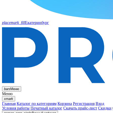
placemark_fill
Екатеринбург
bars
Меню
Меню
xmark
Главная
Каталог по категориям
Корзина
Регистрация
Вход
Условия работы
Печатный каталог
Скачать прайс-лист
Скидки