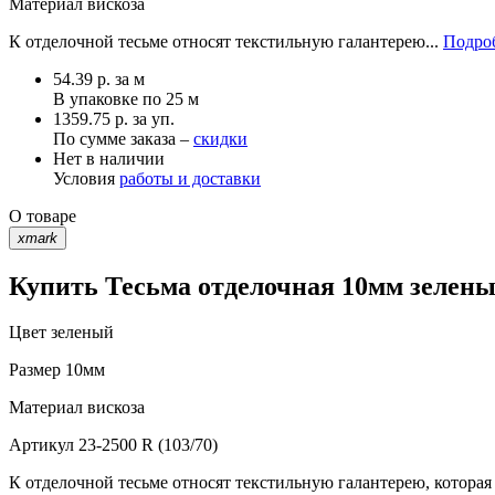
Материал
вискоза
К отделочной тесьме относят текстильную галантерею...
Подроб
54.39
р.
за м
В упаковке по
25 м
1359.75 р. за уп.
По сумме заказа –
скидки
Нет в наличии
Условия
работы и доставки
О товаре
xmark
Купить Тесьма отделочная 10мм зеленый
Цвет
зеленый
Размер
10мм
Материал
вискоза
Артикул
23-2500 R (103/70)
К отделочной тесьме относят текстильную галантерею, которая