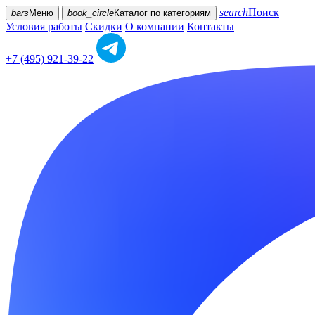
search
Поиск
bars
Меню
book_circle
Каталог
по категориям
Условия работы
Скидки
О компании
Контакты
+7 (495) 921-39-22