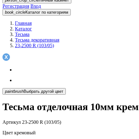
person_crop_circle
Личный кабинет
Регистрация
Вход
book_circle
Каталог
по категориям
Главная
Каталог
Тесьма
Тесьма декоративная
23-2500 R (103/05)
paintbrush
Выбрать другой цвет
Тесьма отделочная 10мм кремо
Артикул
23-2500 R (103/05)
Цвет
кремовый