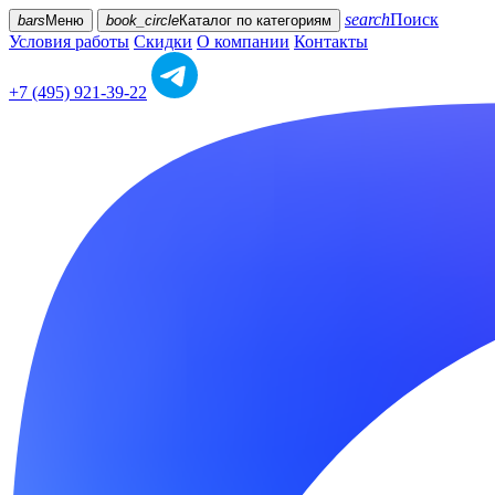
search
Поиск
bars
Меню
book_circle
Каталог
по категориям
Условия работы
Скидки
О компании
Контакты
+7 (495) 921-39-22