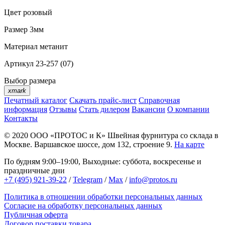
Цвет
розовый
Размер
3мм
Материал
метанит
Артикул
23-257 (07)
Выбор размера
xmark
Печатный каталог
Скачать прайс-лист
Справочная
информация
Отзывы
Стать дилером
Вакансии
О компании
Контакты
© 2020
ООО «ПРОТОС и К»
Швейная фурнитура со склада в
Москве.
Варшавское шоссе, дом 132, строение 9.
На карте
По будням 9:00–19:00, Выходные: суббота, воскресенье и
праздничные дни
+7 (495) 921-39-22
/
Telegram
/
Max
/
info@protos.ru
Политика в отношении обработки персональных данных
Согласие на обработку персональных данных
Публичная оферта
Договор поставки товара