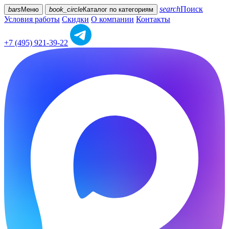
search
Поиск
bars
Меню
book_circle
Каталог
по категориям
Условия работы
Скидки
О компании
Контакты
+7 (495) 921-39-22