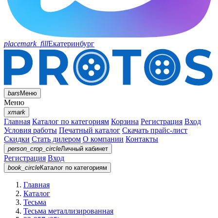
placemark_fill
Екатеринбург
bars
Меню
Меню
xmark
Главная
Каталог по категориям
Корзина
Регистрация
Вход
Условия работы
Печатный каталог
Скачать прайс-лист
Скидки
Стать дилером
О компании
Контакты
person_crop_circle
Личный кабинет
Регистрация
Вход
book_circle
Каталог
по категориям
Главная
Каталог
Тесьма
Тесьма металлизированная